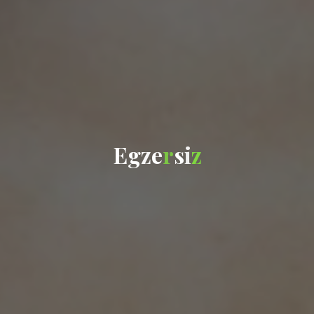
E
g
z
e
r
s
i
z