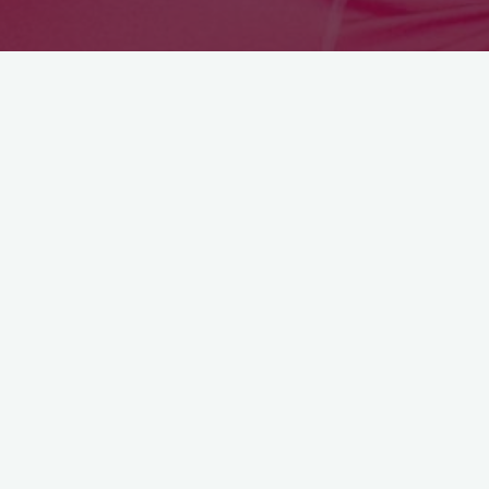
Astroloji
2012 Ocak Ayı Burç
Yorumları
6 Ocak 2012
Yeni yıl yorumlarımı okuyan okuyucularımın ge
dönüşleri beni çok mutlu etti! Hepinize
teşekkürler. Ocak ayında hangi burcu neler
bekliyor, hangi alanlara odaklanıp hangi
konulara dikkat …