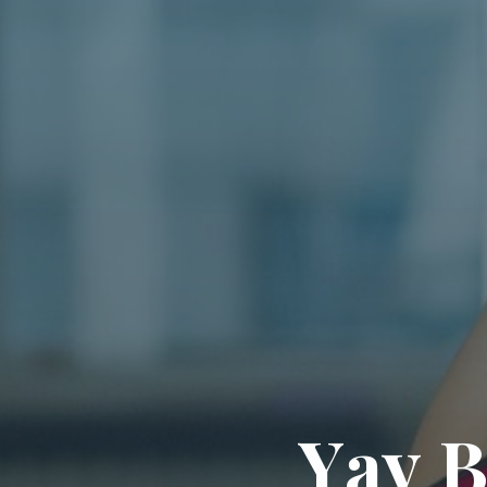
Y
a
y