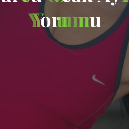
Y
o
r
u
m
u