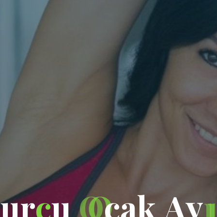
B
u
r
c
u
O
c
a
k
A
y
ı