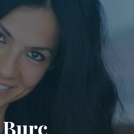
B
u
r
ç