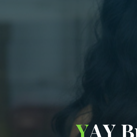
Y
A
Y
B