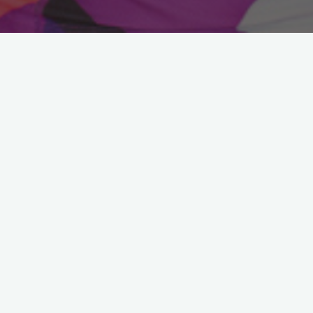
ç
y
e