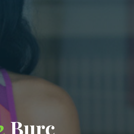
2
B
u
r
ç