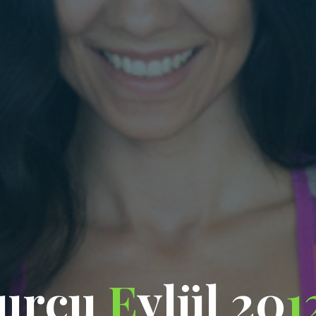
u
r
c
u
E
y
l
ü
l
2
0
1