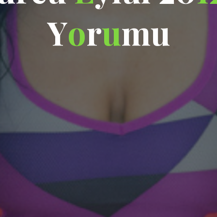
Y
o
r
u
m
u