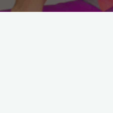
Astroloji
YAY Burcu Eylül 2012 Bur
Yorumu
30 Ağustos 2012
YAY Burcu Eylül 2012 Burç Yorumu: Sevgili Ya
Burcu Okuyucularım, Yeni ay sizler için tam
anlamıyla sezonu açmak demek. Ağustos’un
sonu itibariyle yaklaşan yoğunluğu hissetmey
…