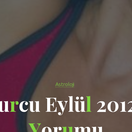
Astroloji
u
r
c
u
E
y
l
ü
l
2
0
1
Y
o
r
u
m
u