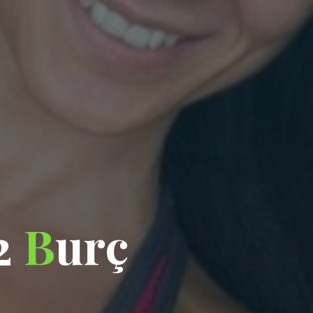
2
B
u
r
ç