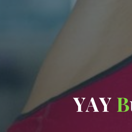
Y
A
Y
B