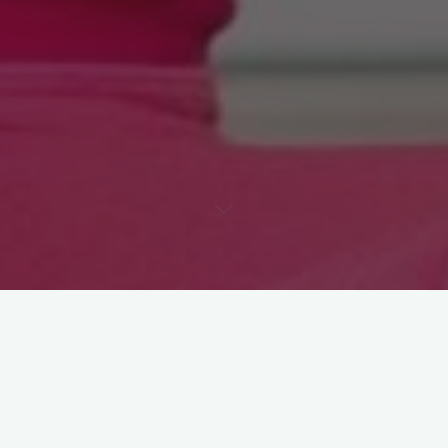
Astroloji
Pilates Yaz Kampı 26.Gün:
Boyun Egzersizleri
11 Temmuz 2012