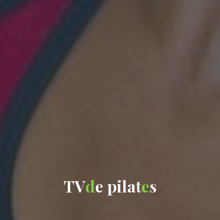
T
V
d
e
p
i
l
a
t
e
s