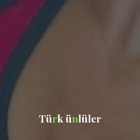
T
ü
r
k
ü
n
l
ü
l
e
r