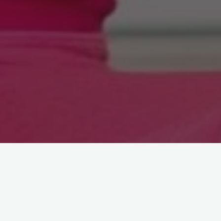
Astroloji
Pilates Yaz Kampı 26.Gün:
Boyun Egzersizleri
11 Temmuz 2012