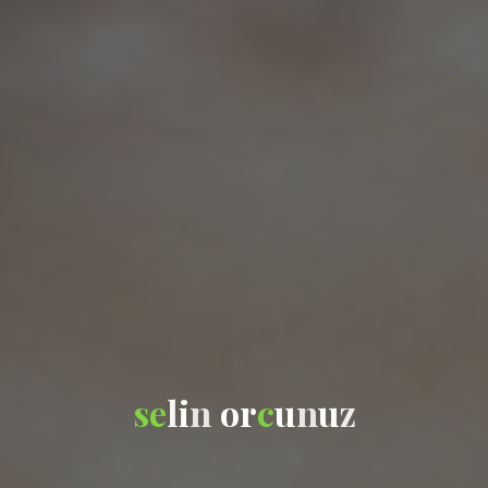
s
e
l
i
n
o
r
c
u
n
u
z