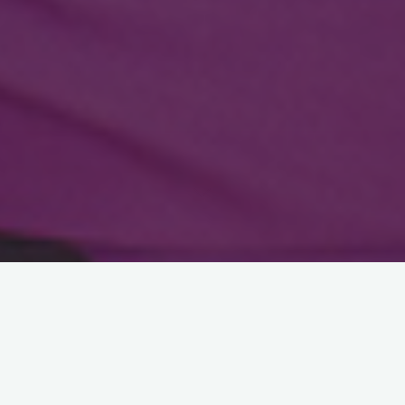
Astroloji
Pilates Yaz Kampı 26.Gün:
Boyun Egzersizleri
11 Temmuz 2012