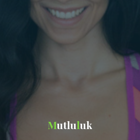
M
u
t
l
u
l
u
k