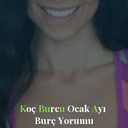
K
o
ç
B
u
r
c
u
O
c
a
k
A
y
ı
B
u
r
ç
Y
o
r
u
m
u