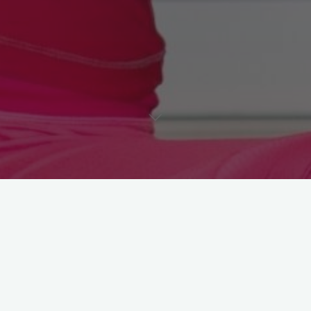
Astroloji
Pilates Yaz Kampı 9. Gün:
Kalça Egzersizleri
19 Haziran 2012