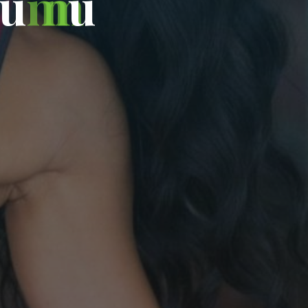
u
m
u