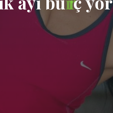
ı
k
a
y
ı
b
u
r
ç
y
o
r