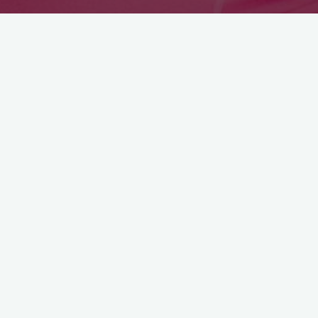
Astroloji
Aylık Burç Yorumları –
Aralık 2011
2 Aralık 2011
Yepyeni bir ay, yılın son ayı… Geride kalan yılı
gözden geçirme ve geleceğe umutla bakma
zamanı… Hepimize sağlıklı, huzurlu ve güzel
haberlerle dolu bir ay …
"Aylık
Devamını oku