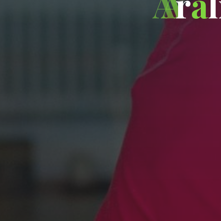
A
r
a
l