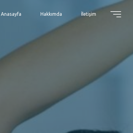
Anasayfa
Hakkımda
İletişim