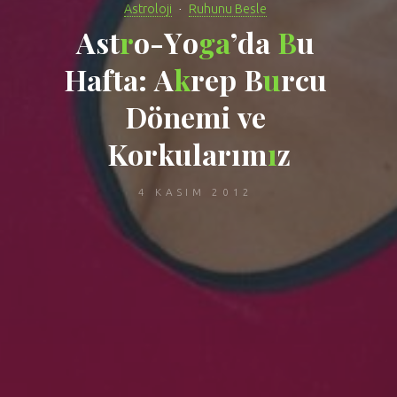
Astroloji
Ruhunu Besle
A
s
t
r
o
-
Y
o
g
a
’
d
a
B
u
H
a
f
t
a
:
A
k
r
e
p
B
u
r
c
u
D
ö
n
e
m
i
v
e
K
o
r
k
u
l
a
r
ı
m
ı
z
4 KASIM 2012