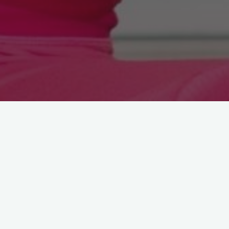
Uzun bir seyahat sonrasında ders vermeyi çok özleyerek döndüm.
Akrep burcu dönemini anlatacağım için heyecanlıyım.
Büyük dönüşümler, değişimler, hırs, güç, gizem, cinsellik, ölüm ve
derinde yatan korkularımızla eşleşen Akrep burcu döneminde,
korkularımızın 15 santimden uzun olmadığını konuşacağız.
Amerika’da Universal Stüdyolarında katıldığım bir cadılar bayramı
organzisyonunda deneyimlediklerim ve ilham veren hikayelerim var.
Yoga serilerimizi, korkularımızın tükettiği enerjimizi geri kazanmak,