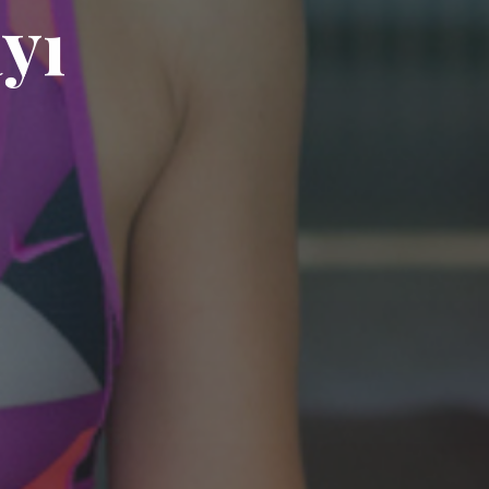
a
y
ı