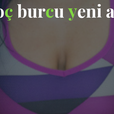
o
ç
b
u
r
c
u
y
e
n
i