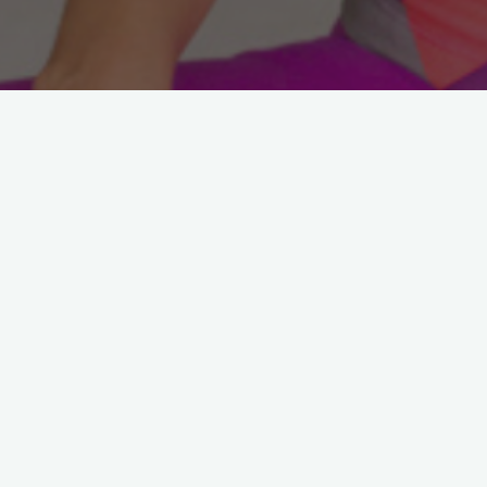
Astroloji
Koç Burcunda Yeni Ay
Doğuyor! Kimleri Nasıl
Etkiliyor? Bu Enerjiyi Nas
Kullanmak Gerekiyor?
10 Nisan 2013
10 Nisan 2013 – Koç Burcunda Yeni Ay
Doğuyor! Kimleri Nasıl Etkiliyor? Bu Enerjiyi