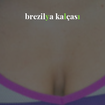
b
r
e
z
i
l
y
a
k
a
l
ç
a
s
ı