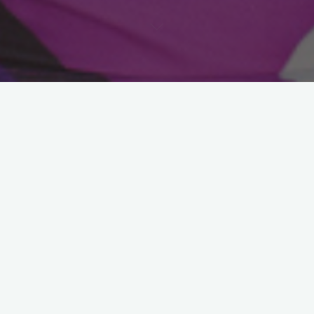
Astroloji
Pilates Yaz Kampı 26.Gün:
Boyun Egzersizleri
11 Temmuz 2012
Bugün ŞİFALI BOYUN EGZERSİZLERİ yapıyoruz. Boyun
fıtığı, boyun düzleşmesi, boyunda ağrılar, sıkışıklıklar gibi
şikayetleri olanlara çok iyi gelecek egzersizler yapacağız.
Boyun egzersizleri esnasında yavaş, acele …
"Pilates
Devamını oku