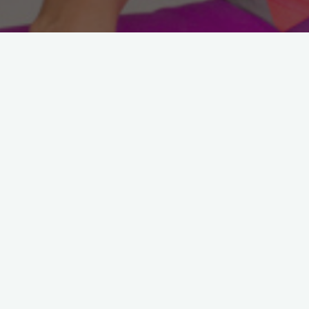
Astroloji
Verdiğim Eğitimler
Temel Astroloji Eğitimi
Eylül 2012 Kayıtları Açıld
13 Ağustos 2012
Astrolojinin Engin Dünyasını Keşfetmek
İsteyenler İçin…. Astrolojide derinleşmek için 
önemli adım TEMEL KAVRAMLARI ve bunları
İLİŞKİLERİNİ öğrenmektir. Eğitim esnasında he
katılımcınn kendi haritalarını çıkartıyorum …