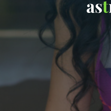
a
s
t