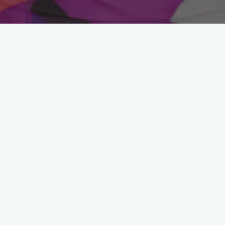
ı
en
n
r