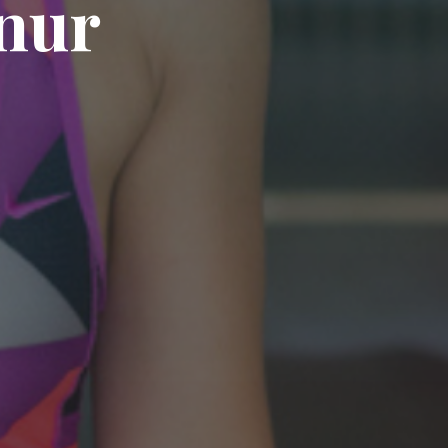
n
u
r