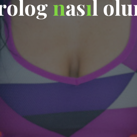
r
o
l
o
g
n
a
s
ı
l
o
l
u