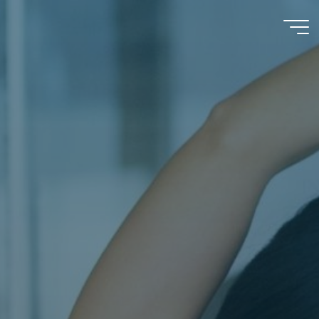
İçeriğe
geç