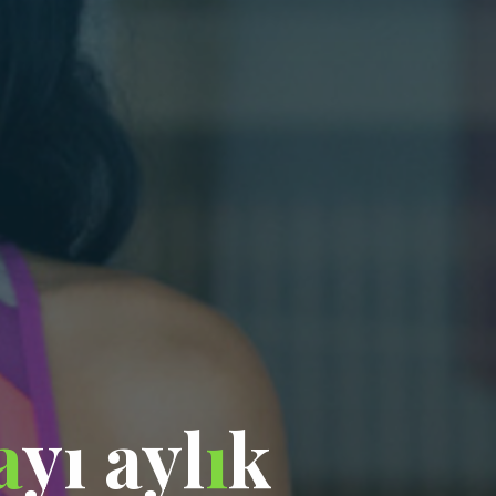
a
y
ı
a
y
l
ı
k