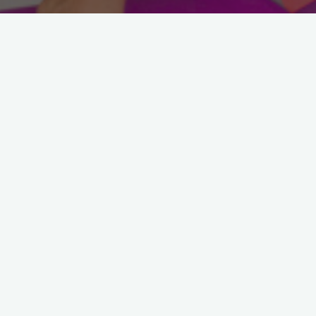
Astroloji
Temmuz Ayı Burç
Yorumları – 2012
29 Haziran 2012
Bu ay bol bol güzel etkiler var! VENÜS
gerilemesi bitti. İlişkiler, aşk, para, mutluluk ve
güzellik temalarında rahatlamalar geliyor.
Özellikle Boğa, İkizler ve Terazi’ler rahatlıyor.
"Temmuz
Devamını oku