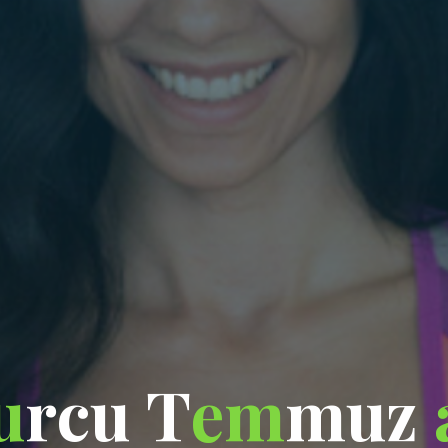
u
r
c
u
T
e
m
m
u
z