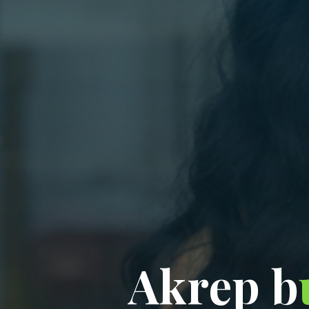
A
k
r
e
p
b