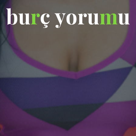
b
u
r
ç
y
o
r
u
m
u