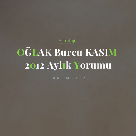
Astroloji
O
Ğ
L
A
K
B
u
r
c
u
K
A
S
I
M
2
0
1
2
A
y
l
ı
k
Y
o
r
u
m
u
9 KASIM 2012