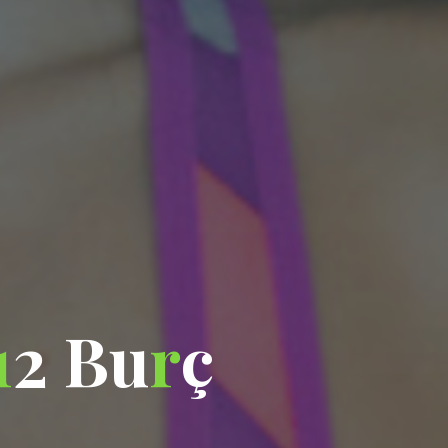
1
2
B
u
r
ç