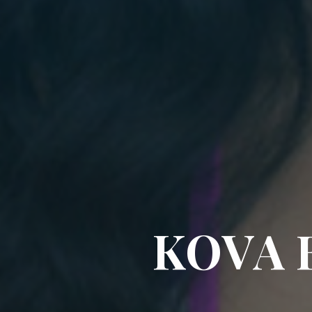
K
O
V
A