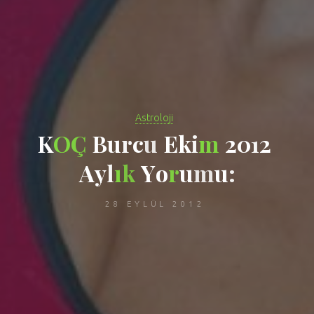
Astroloji
K
O
Ç
B
u
r
c
u
E
k
i
m
2
0
1
2
A
y
l
ı
k
Y
o
r
u
m
u
:
28 EYLÜL 2012