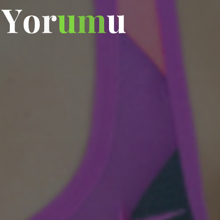
Y
o
r
u
m
u