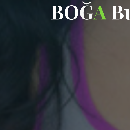
B
O
B
Ğ
A
B