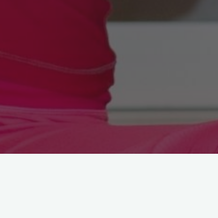
Astroloji
Ruhunu Besle
Astro-Yoga’da Bu Hafta:
Sonbahar Ekinoksu & Terazi