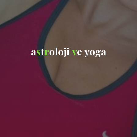
a
s
t
r
o
l
o
j
i
v
e
y
o
g
a